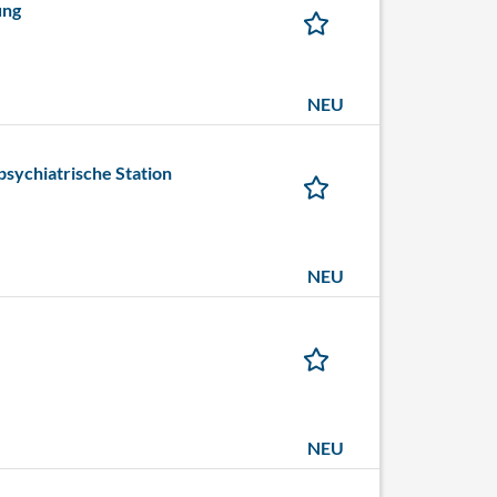
ung
NEU
sychiatrische Station
NEU
NEU