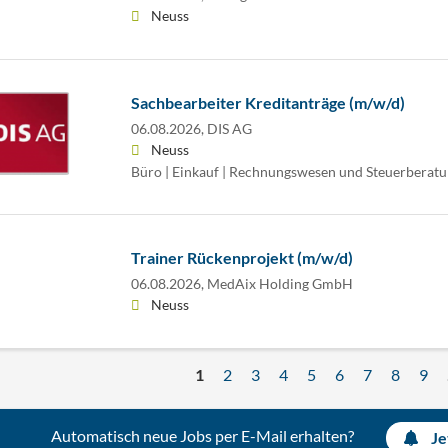
Neuss
Sachbearbeiter Kreditanträge (m/w/d)
06.08.2026,
DIS AG
Neuss
Büro | Einkauf | Rechnungswesen und Steuerberat
Trainer Rückenprojekt (m/w/d)
06.08.2026,
MedAix Holding GmbH
Neuss
1
2
3
4
5
6
7
8
9
Automatisch neue Jobs per E-Mail erhalten?
Je