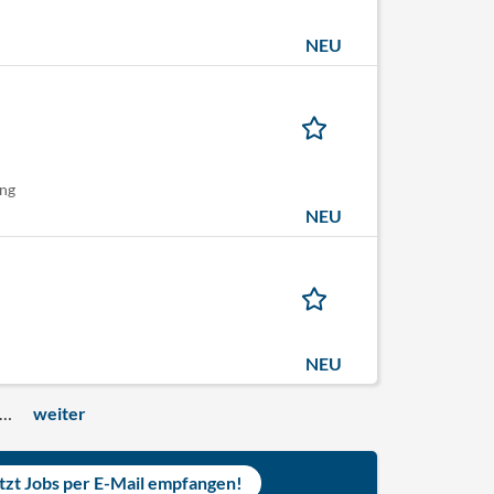
NEU
ung
NEU
NEU
…
weiter
tzt Jobs per E-Mail empfangen!