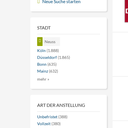
Neue Suche starten
STADT
Neuss
Köln
(1.888)
Düsseldorf
(1.865)
Bonn
(635)
Mainz
(632)
mehr »
ART DER ANSTELLUNG
Unbefristet
(388)
Vollzeit
(380)