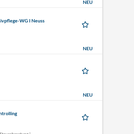
NEU
nsivpflege-WG I Neuss
NEU
NEU
trolling
Steuerberatung |