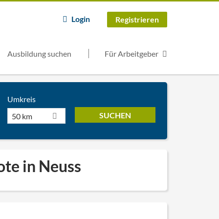
Login
Registrieren
Ausbildung suchen
Für Arbeitgeber
Umkreis
50 km
ote in Neuss