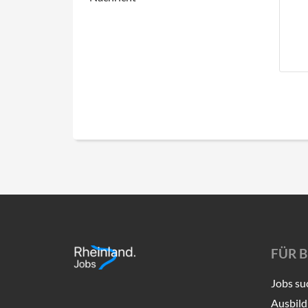
FÜR 
Jobs su
Ausbild