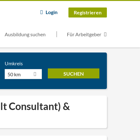
Login
Registrieren
Ausbildung suchen
Für Arbeitgeber
Umkreis
50 km
t Consultant) &