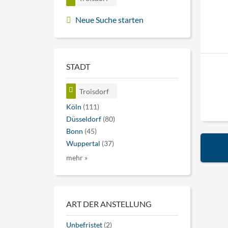
Neue Suche starten
STADT
Troisdorf
Köln
(111)
Düsseldorf
(80)
Bonn
(45)
Wuppertal
(37)
mehr »
ART DER ANSTELLUNG
Unbefristet
(2)