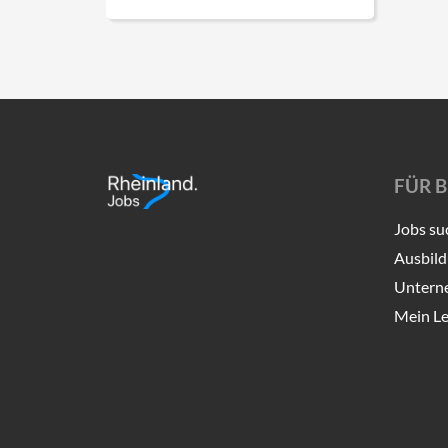
FÜR 
Jobs su
Ausbild
Untern
Mein Le