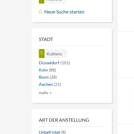
Neue Suche starten
STADT
Koblenz
Düsseldorf
(101)
Köln
(88)
Bonn
(28)
Aachen
(21)
mehr »
ART DER ANSTELLUNG
Unbefristet
(8)