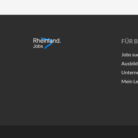
FÜR 
Jobs su
Ausbild
Untern
Mein Le