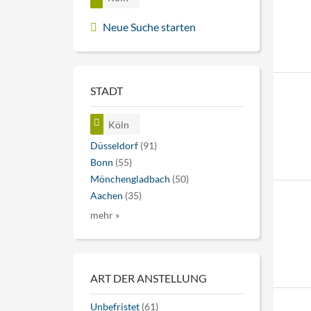
Neue Suche starten
STADT
Köln
Düsseldorf
(91)
Bonn
(55)
Mönchengladbach
(50)
Aachen
(35)
mehr »
ART DER ANSTELLUNG
Unbefristet
(61)