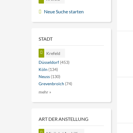
Neue Suche starten
STADT
Krefeld
Düsseldorf
(453)
Köln
(134)
Neuss
(130)
Grevenbroich
(74)
mehr »
ART DER ANSTELLUNG