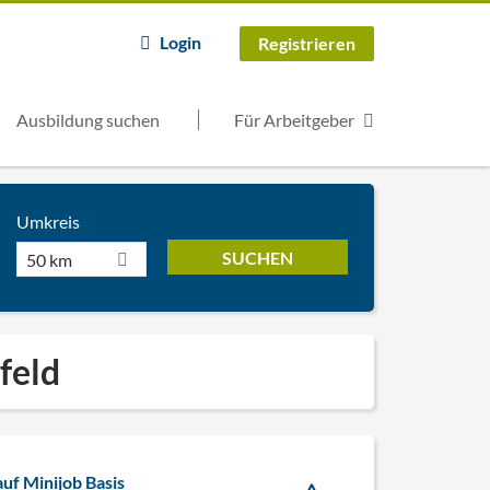
Login
Registrieren
Ausbildung suchen
Für Arbeitgeber
Umkreis
50 km
efeld
uf Minijob Basis