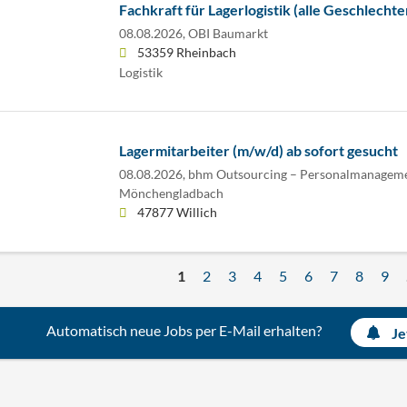
Fachkraft für Lagerlogistik (alle Geschlechte
08.08.2026,
OBI Baumarkt
53359 Rheinbach
Logistik
Lagermitarbeiter (m/w/d) ab sofort gesucht
08.08.2026,
bhm Outsourcing – Personalmanageme
Mönchengladbach
47877 Willich
1
2
3
4
5
6
7
8
9
Automatisch neue Jobs per E-Mail erhalten?
Je