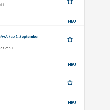
mbH
NEU
(m/w/d) ab 1. September
land GmbH
NEU
NEU