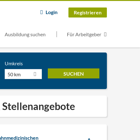
Login
Registrieren
Ausbildung suchen
Für Arbeitgeber
Umkreis
50 km
& Stellenangebote
Zahnmedizinischen