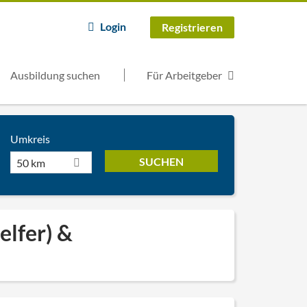
Login
Registrieren
Ausbildung suchen
Für Arbeitgeber
Umkreis
50 km
elfer) &