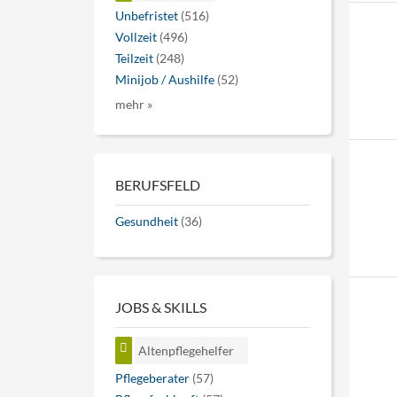
Unbefristet
(516)
Vollzeit
(496)
Teilzeit
(248)
Minijob / Aushilfe
(52)
mehr »
BERUFSFELD
Gesundheit
(36)
JOBS & SKILLS
Altenpflegehelfer
Pflegeberater
(57)